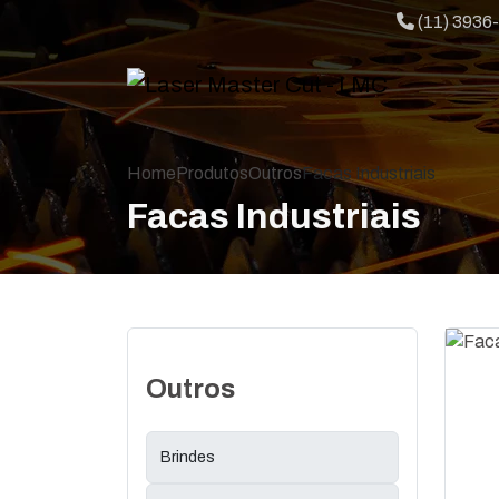
Telefone:
(11) 3936
Home
Produtos
Outros
Facas Industriais
Facas Industriais
Outros
Brindes