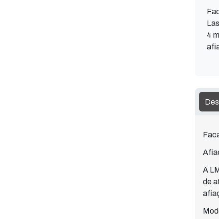
Fac
Las
4 m
afi
Des
Faca
Afia
A LM
de a
afia
Mode