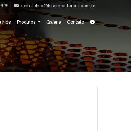
E-mail:
1625
contatolmc@lasermastercut.com.br
e Nós
Produtos
Galeria
Contato