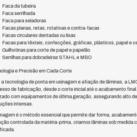
Faca da tubeira
Faca serrilhada
Faca para seladoras
Facas planas, retas, rotativas e contra-facas
Facas circulares dentadas ou lisas
Facas para têxteis, confecções, gráficas, plásticos, papel e c
Guilhotinas para corte de papel e papelão
Serrilhas para dobradeiras STAHL e MBO
ologia e Precisão em Cada Corte
a tecnologia de ponta em usinagem e afiação de lâminas, a LMC
esso de fabricação, desde o corte inicial até o acabamento fina
izado com equipamentos de última geração, assegurando alto 
uções intensas.
inagem é o método essencial que permite dar forma, acabamento 
ção controlada da matéria-prima, criamos lâminas sob medida co
ificada.