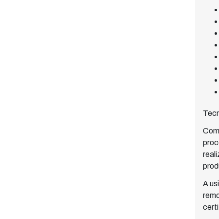
Tecn
Com 
proc
real
prod
A us
remo
cert