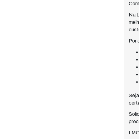
Comp
Na L
melh
cust
Por 
Seja
cert
Soli
prec
LMC 