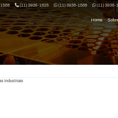
Telefone:
WhatsApp:
WhatsApp:
-1568
(11) 3936-1625
(11) 3936-1568
(11) 3936-
Home
Sobr