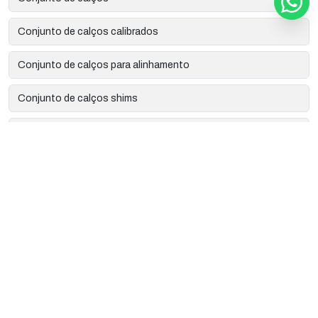
Conjunto de calços calibrados
Conjunto de calços para alinhamento
Conjunto de calços shims
Corte a laser de precisão
Corte a laser industrial
Corte e gravação a laser
Empresa de calços para alinhamento em latão
Empresa de corte a laser
Empresa de gravação a laser