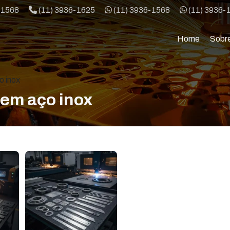
Telefone:
WhatsApp:
WhatsApp:
-1568
(11) 3936-1625
(11) 3936-1568
(11) 3936-
Home
Sobr
 inox
em aço inox