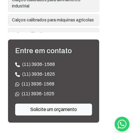
industrial
Calços calibrados para máquinas agrícolas
Calços calibrados para reparos em
máquinas
Entre em contato
Calços calibrados para uso industrial
(11) 3936-1568
Calços calibrados shim stock
(11) 3936-1625
Calços conforme desenho
(11) 3936-1568
(11) 3936-1625
Calços de aço carbono em projetos de
engenharia
Solicite um orçamento
Calços de metal
Calços de precisão em aço inox