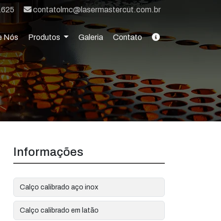
E-mail:
1625
contatolmc@lasermastercut.com.br
e Nós
Produtos
Galeria
Contato
Informações
Calço calibrado aço inox
Calço calibrado em latão