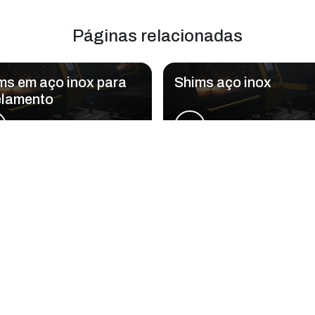
Páginas relacionadas
ms em aço inox para
Shims aço inox
elamento
r Master Cut - LMC atende Placa de ho
Zona Oeste
Zona Sul
Zona Leste
G
Bom Retiro
Brás
Camb
Glicério
Liberdade
Luz
Santa Efigênia
Sé
Vila B