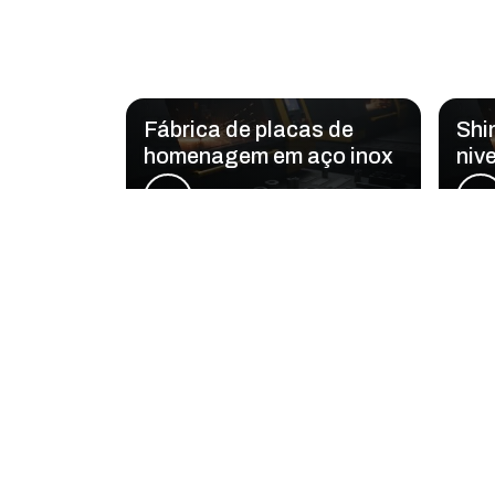
Fábrica de placas de
Shi
homenagem em aço inox
niv
Regiões onde a Lase
Região Central
Zona Norte
Aclimação
Bela Vista
Consolação
Higienópolis
República
Santa Cecília