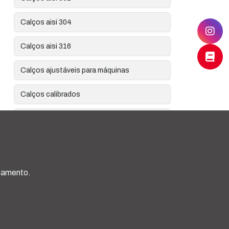
Calços aisi 304
Calços aisi 316
Calços ajustáveis para máquinas
Calços calibrados
Calços calibrados de aisi 301
Calços calibrados de aisi 304
Calços calibrados em rolos
rçamento.
Calços calibrados para alinhamento
Calços calibrados para alinhamento de
bombas