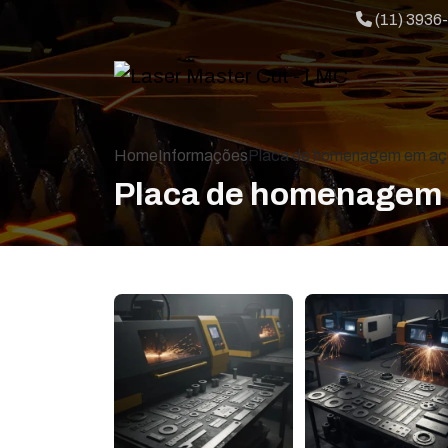
Telefone:
(11) 3936
Home
Informações
Placa de homenagem em aço
Placa de homenagem 