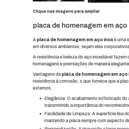
Clique nas imagens para ampliar
placa de homenagem em aço i
A
placa de homenagem em aço inox
é uma e
em diversos ambientes, sejam eles corporativos 
A resistência e beleza do aço inoxidável fazem
homenagens e premiações de maneira elegante
Vantagens da
placa de homenagem em aço 
resistência à corrosão, o que fornece que a 
externos;
Elegância: O acabamento sofisticado do aço inox confere um aspecto moderno e refinado à placa,
transmitindo a importância do reconhecim
Facilidade de Limpeza: A superfície lisa do aço inoxidável permite uma limpeza fácil e rápida,
mantendo a placa sempre com aspecto de
Personalização: A gravação a laser proporciona alta precisão na personalização da placa, permitindo