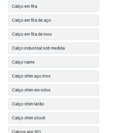
Calço em fita
Calço em fita de aço
Calço em fita de inox
Calço industrial sob medida
Calço nams
Calço shim aço inox
Calço shim em rolos
Calço shim latão
Calço shim stock
Calços aisi 301