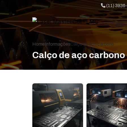
Telefone:
(11) 3936
Home
Informações
Calço de aço carbono
Calço de aço carbono