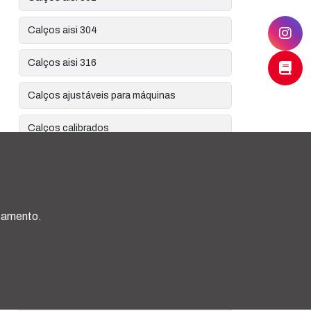
Calços aisi 304
Calços aisi 316
Calços ajustáveis para máquinas
Calços calibrados
Calços calibrados de aisi 301
Calços calibrados de aisi 304
rçamento.
Calços calibrados em rolos
Calços calibrados para alinhamento
Calços calibrados para alinhamento de
bombas