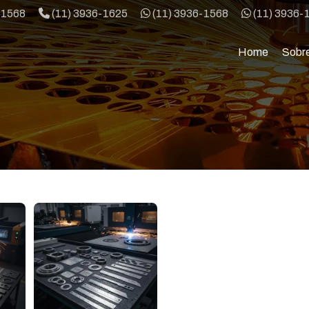
Telefone:
WhatsApp:
WhatsApp:
-1568
(11) 3936-1625
(11) 3936-1568
(11) 3936-
Home
Sobr