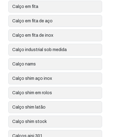
Calço em fita
Calço em fita de aço
Calço em fita de inox
Calço industrial sob medida
Calço nams
Calço shim aço inox
Calço shim em rolos
Calço shim latão
Calço shim stock
Calços aisi 301