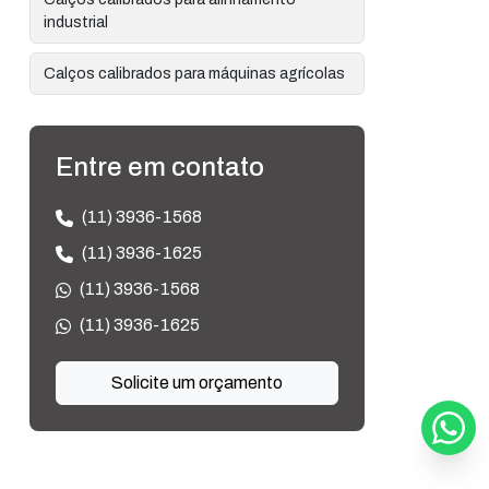
industrial
Calços calibrados para máquinas agrícolas
Calços calibrados para reparos em
máquinas
Entre em contato
Calços calibrados para uso industrial
(11) 3936-1568
Calços calibrados shim stock
(11) 3936-1625
(11) 3936-1568
Calços conforme desenho
(11) 3936-1625
Calços de aço carbono em projetos de
engenharia
Solicite um orçamento
Calços de metal
Calços de precisão em aço inox