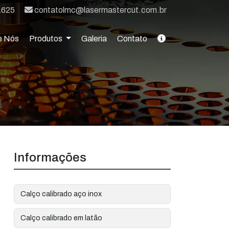
E-mail:
1625
contatolmc@lasermastercut.com.br
e Nós
Produtos
Galeria
Contato
Informações
Calço calibrado aço inox
Calço calibrado em latão