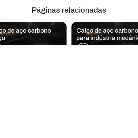
Páginas relacionadas
ço de aço carbono
Calço de aço carbon
ço
para indústria mecân
a Laser Master Cut - LMC atende Calço d
Zona Oeste
Zona Sul
Zona Leste
G
Bom Retiro
Brás
Camb
Glicério
Liberdade
Luz
Santa Efigênia
Sé
Vila B