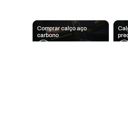
Comprar calço aço
Cal
carbono
pre
Regiões onde 
Região Central
Zona Norte
Aclimação
Bela Vista
Consolação
Higienópolis
República
Santa Cecília