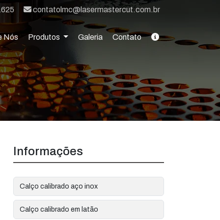
E-mail:
1625
contatolmc@lasermastercut.com.br
e Nós
Produtos
Galeria
Contato
Informações
Calço calibrado aço inox
Calço calibrado em latão