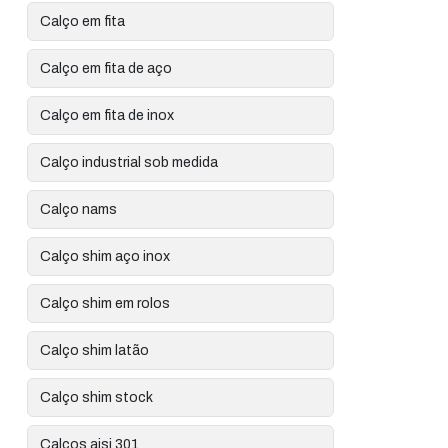
Calço em fita
Calço em fita de aço
Calço em fita de inox
Calço industrial sob medida
Calço nams
Calço shim aço inox
Calço shim em rolos
Calço shim latão
Calço shim stock
Calços aisi 301