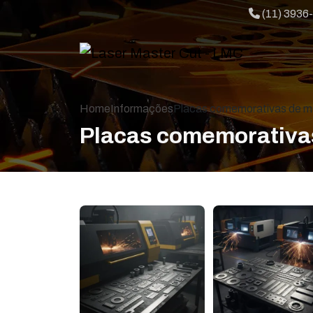
Telefone:
(11) 3936
Home
Informações
Placas comemorativas de m
Placas comemorativa