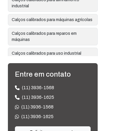
industrial
Calços calibrados para máquinas agrícolas
Calços calibrados para reparos em
máquinas
Calços calibrados para uso industrial
Calços calibrados shim stock
Entre em contato
Calços conforme desenho
(11) 3936-1568
Calços de aço carbono em projetos de
(11) 3936-1625
engenharia
(11) 3936-1568
Calços de metal
(11) 3936-1625
Calços de precisão em aço inox