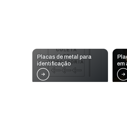
Placas de metal para
Pla
identificação
em 
Regiões onde a Las
Região Central
Zona Norte