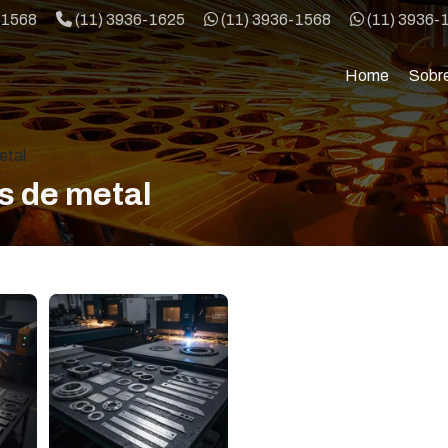
Telefone:
WhatsApp:
WhatsApp:
-1568
(11) 3936-1625
(11) 3936-1568
(11) 3936-
Home
Sobr
etal
s de metal