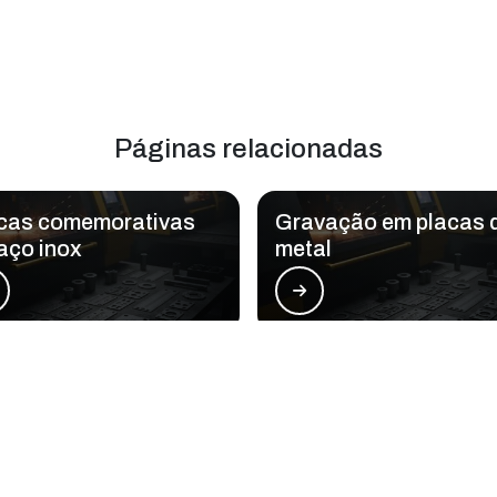
Páginas relacionadas
cas comemorativas
Gravação em placas 
aço inox
metal
er Master Cut - LMC atende Placas come
Zona Oeste
Zona Sul
Zona Leste
G