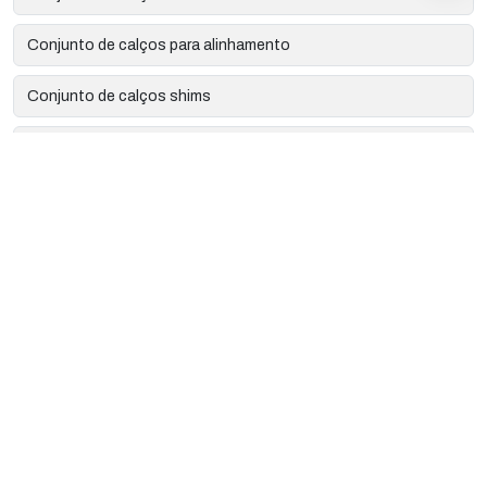
Conjunto de calços para alinhamento
Conjunto de calços shims
Corte a laser de precisão
Corte a laser industrial
Corte e gravação a laser
Empresa de calços para alinhamento em latão
Empresa de corte a laser
Empresa de gravação a laser
Empresa de gravação alto relevo