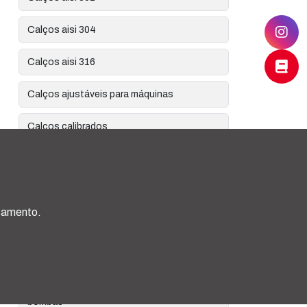
Calços aisi 304
Calços aisi 316
Calços ajustáveis para máquinas
Calços calibrados
Calços calibrados de aisi 301
Calços calibrados de aisi 304
rçamento.
Calços calibrados em rolos
Calços calibrados para alinhamento
Calços calibrados para alinhamento de
bombas