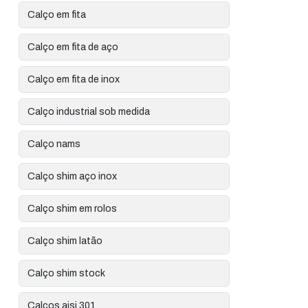
Calço em fita
Calço em fita de aço
Calço em fita de inox
Calço industrial sob medida
Calço nams
Calço shim aço inox
Calço shim em rolos
Calço shim latão
Calço shim stock
Calços aisi 301