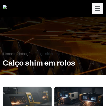
Home
Informações
Calço shim em rolos
Calço shim em rolos